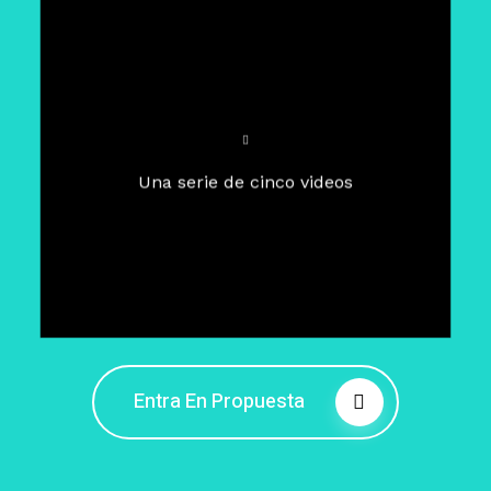
Para un tiempo de
Cuaresma
El camino hacia la libertad
interior
El viaje interior en el presente
Una serie de cinco videos
Barreras de la libertad interior
Fortaleciendo mi libertad
interior
Rompiendo cadenas internas
Entra En Propuesta