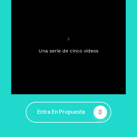
Para un tiempo de
Cuaresma
El camino hacia la libertad
interior
El viaje interior en el presente
Una serie de cinco videos
Barreras de la libertad interior
Fortaleciendo mi libertad
interior
Rompiendo cadenas internas
Entra En Propuesta