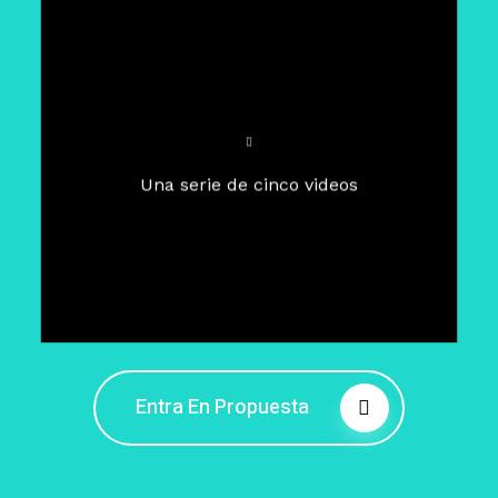
Para un tiempo de
Cuaresma
El camino hacia la libertad
interior
El viaje interior en el presente
Una serie de cinco videos
Barreras de la libertad interior
Fortaleciendo mi libertad
interior
Rompiendo cadenas internas
Entra En Propuesta