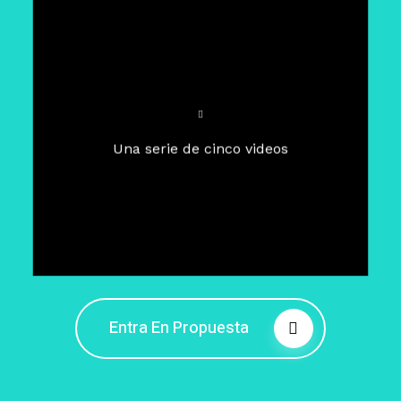
Para un tiempo de
Cuaresma
El camino hacia la libertad
interior
El viaje interior en el presente
Una serie de cinco videos
Barreras de la libertad interior
Fortaleciendo mi libertad
interior
Rompiendo cadenas internas
Entra En Propuesta