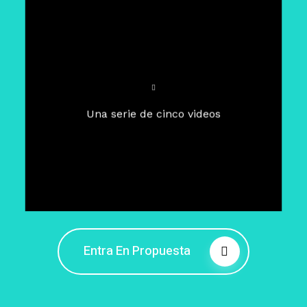
Para un tiempo de
Cuaresma
El camino hacia la libertad
interior
El viaje interior en el presente
Una serie de cinco videos
Barreras de la libertad interior
Fortaleciendo mi libertad
interior
Rompiendo cadenas internas
Entra En Propuesta