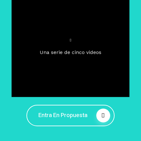
Para un tiempo de
Cuaresma
El camino hacia la libertad
interior
El viaje interior en el presente
Una serie de cinco videos
Barreras de la libertad interior
Fortaleciendo mi libertad
interior
Rompiendo cadenas internas
Entra En Propuesta