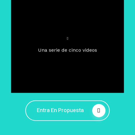
Para un tiempo de
Cuaresma
El camino hacia la libertad
interior
El viaje interior en el presente
Una serie de cinco videos
Barreras de la libertad interior
Fortaleciendo mi libertad
interior
Rompiendo cadenas internas
Entra En Propuesta