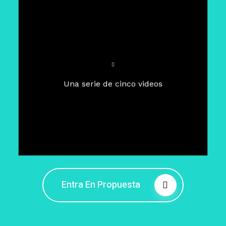
Para un tiempo de
Cuaresma
El camino hacia la libertad
interior
El viaje interior en el presente
Una serie de cinco videos
Barreras de la libertad interior
Fortaleciendo mi libertad
interior
Rompiendo cadenas internas
Entra En Propuesta