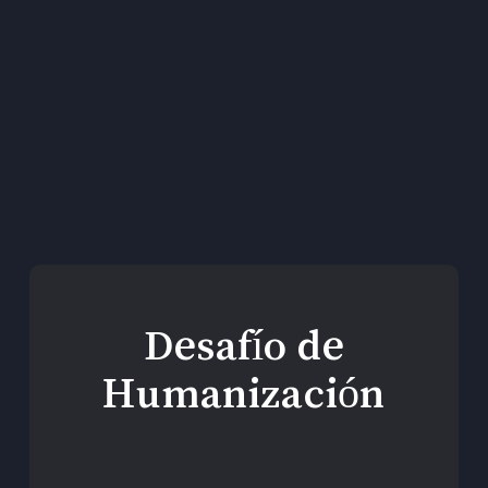
En nuestro servicio
de animación
espiritual asumimos
el…
Desafío de
Humanización