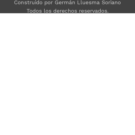
Construido por Germán Lluesma Soriano
Todos los derechos reservados.
C/ Villamanín, 48 escl.1, 9º
28011 MADRID
669823483
equipo@porunmundomejor.com