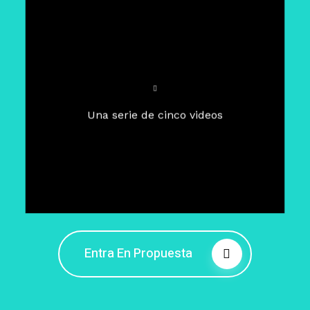
Para un tiempo de
Cuaresma
El camino hacia la libertad
interior
El viaje interior en el presente
Una serie de cinco videos
Barreras de la libertad interior
Fortaleciendo mi libertad
interior
Rompiendo cadenas internas
Entra En Propuesta