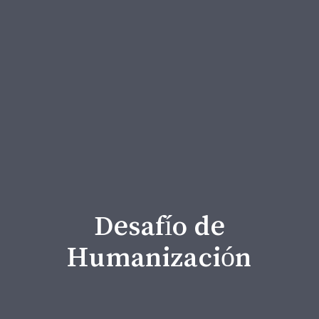
En nuestro servicio
de animación
espiritual asumimos
el…
Desafío de
Humanización