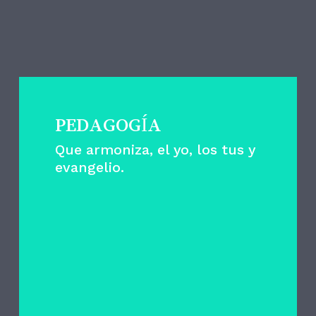
ESTAS SON LAS
CLAVES
PEDAGOGÍA
Que armoniza, el yo, los tus y
evangelio.