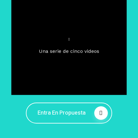
Para un tiempo de
Cuaresma
El camino hacia la libertad
interior
El viaje interior en el presente
Una serie de cinco videos
Barreras de la libertad interior
Fortaleciendo mi libertad
interior
Rompiendo cadenas internas
Entra En Propuesta