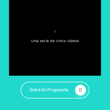
Para un tiempo de
Cuaresma
El camino hacia la libertad
interior
El viaje interior en el presente
Una serie de cinco videos
Barreras de la libertad interior
Fortaleciendo mi libertad
interior
Rompiendo cadenas internas
Entra En Propuesta