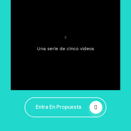
Para un tiempo de
Cuaresma
El camino hacia la libertad
interior
El viaje interior en el presente
Una serie de cinco videos
Barreras de la libertad interior
Fortaleciendo mi libertad
interior
Rompiendo cadenas internas
Entra En Propuesta