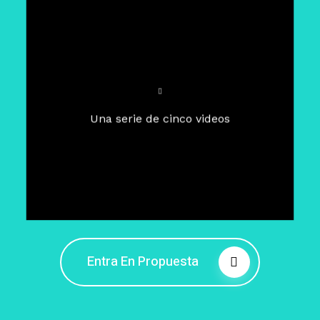
Para un tiempo de
Cuaresma
El camino hacia la libertad
interior
El viaje interior en el presente
Una serie de cinco videos
Barreras de la libertad interior
Fortaleciendo mi libertad
interior
Rompiendo cadenas internas
Entra En Propuesta