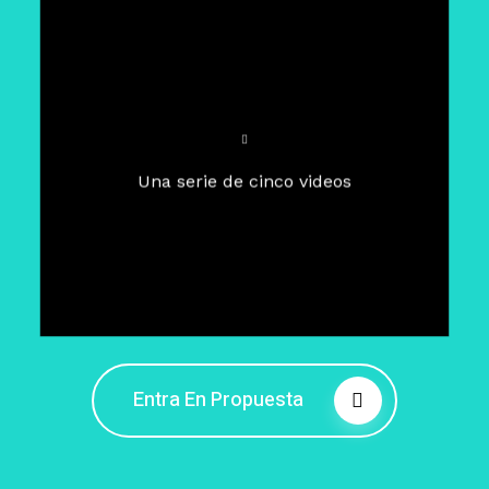
Para un tiempo de
Cuaresma
El camino hacia la libertad
interior
El viaje interior en el presente
Una serie de cinco videos
Barreras de la libertad interior
Fortaleciendo mi libertad
interior
Rompiendo cadenas internas
Entra En Propuesta