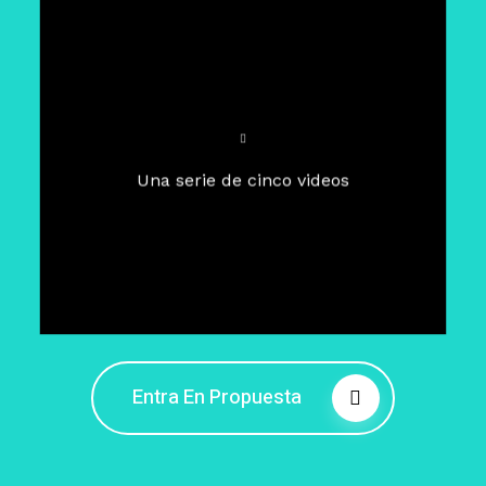
Para un tiempo de
Cuaresma
El camino hacia la libertad
interior
El viaje interior en el presente
Una serie de cinco videos
Barreras de la libertad interior
Fortaleciendo mi libertad
interior
Rompiendo cadenas internas
Entra En Propuesta