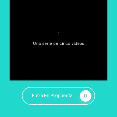
Para un tiempo de
Cuaresma
El camino hacia la libertad
interior
El viaje interior en el presente
Una serie de cinco videos
Barreras de la libertad interior
Fortaleciendo mi libertad
interior
Rompiendo cadenas internas
Entra En Propuesta