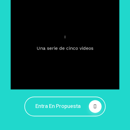
Para un tiempo de
Cuaresma
El camino hacia la libertad
interior
El viaje interior en el presente
Una serie de cinco videos
Barreras de la libertad interior
Fortaleciendo mi libertad
interior
Rompiendo cadenas internas
Entra En Propuesta