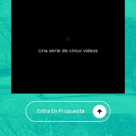
Para un tiempo de
Cuaresma
El camino hacia la libertad
interior
El viaje interior en el presente
Una serie de cinco videos
Barreras de la libertad interior
Fortaleciendo mi libertad
interior
Rompiendo cadenas internas
Entra En Propuesta