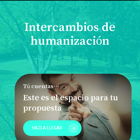
Intercambios de
humanización
Tú cuentas…
Este es el espacio para tu
propuesta
HAZLA LLEGAR