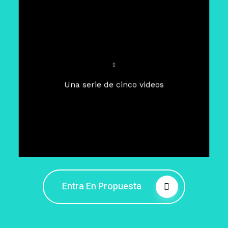
Para un tiempo de
Cuaresma
El camino hacia la libertad
interior
El viaje interior en el presente
Una serie de cinco videos
Barreras de la libertad interior
Fortaleciendo mi libertad
interior
Rompiendo cadenas internas
Entra En Propuesta