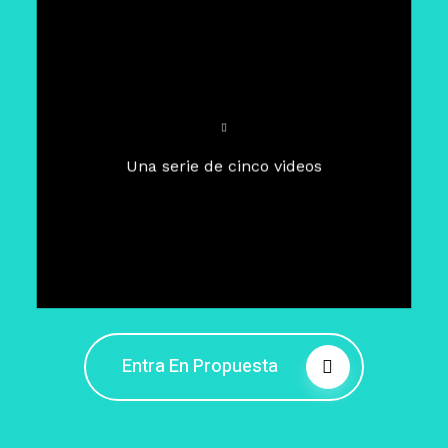
Para un tiempo de
Cuaresma
El camino hacia la libertad
interior
El viaje interior en el presente
Una serie de cinco videos
Barreras de la libertad interior
Fortaleciendo mi libertad
interior
Rompiendo cadenas internas
Entra En Propuesta