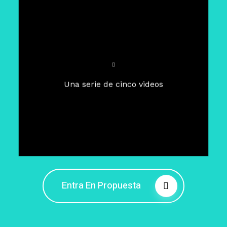
Para un tiempo de
Cuaresma
El camino hacia la libertad
interior
El viaje interior en el presente
Una serie de cinco videos
Barreras de la libertad interior
Fortaleciendo mi libertad
interior
Rompiendo cadenas internas
Entra En Propuesta