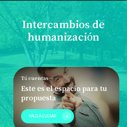
Intercambios de
humanización
Tú cuentas…
Este es el espacio para tu
propuesta
HAZLA LLEGAR