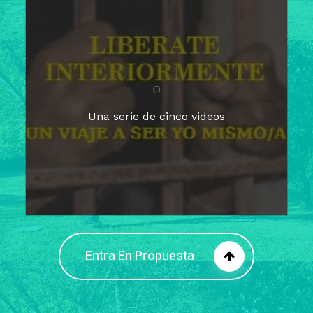
Para un tiempo de
Cuaresma
El camino hacia la libertad
interior
El viaje interior en el presente
Una serie de cinco videos
Barreras de la libertad interior
Fortaleciendo mi libertad
interior
Rompiendo cadenas internas
Entra En Propuesta