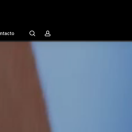
search
account
ntacto