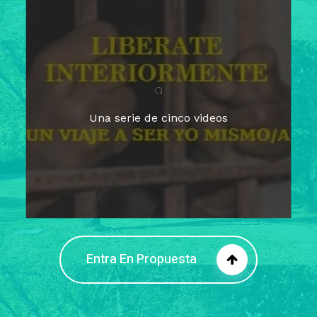
Para un tiempo de
Cuaresma
El camino hacia la libertad
interior
El viaje interior en el presente
Una serie de cinco videos
Barreras de la libertad interior
Fortaleciendo mi libertad
interior
Rompiendo cadenas internas
Entra En Propuesta