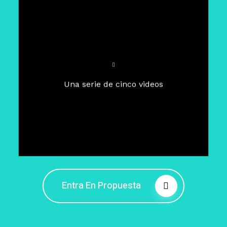
Para un tiempo de
Cuaresma
El camino hacia la libertad
interior
El viaje interior en el presente
Una serie de cinco videos
Barreras de la libertad interior
Fortaleciendo mi libertad
interior
Rompiendo cadenas internas
Entra En Propuesta