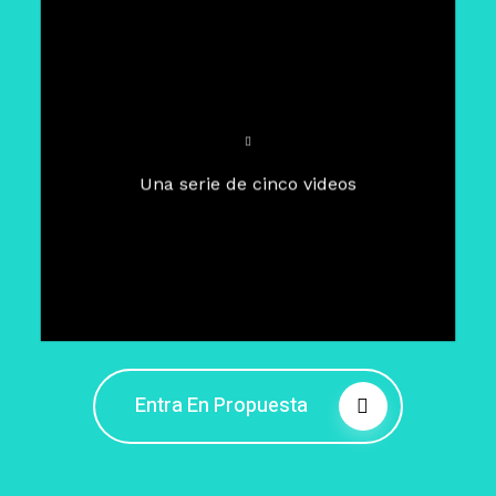
Para un tiempo de
Cuaresma
El camino hacia la libertad
interior
El viaje interior en el presente
Una serie de cinco videos
Barreras de la libertad interior
Fortaleciendo mi libertad
interior
Rompiendo cadenas internas
Entra En Propuesta