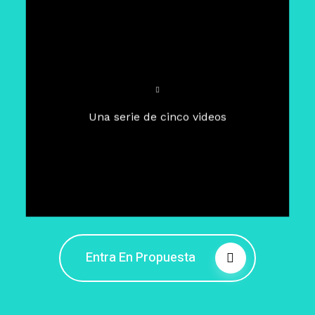
Para un tiempo de
Cuaresma
El camino hacia la libertad
interior
El viaje interior en el presente
Una serie de cinco videos
Barreras de la libertad interior
Fortaleciendo mi libertad
interior
Rompiendo cadenas internas
Entra En Propuesta