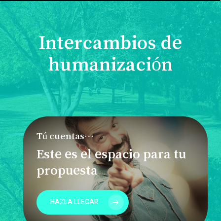
Intercambios de
humanización
Tú cuentas…
Este es el espacio para tu
propuesta
HAZLA LLEGAR