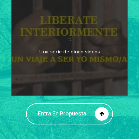
Para un tiempo de
Cuaresma
El camino hacia la libertad
interior
El viaje interior en el presente
Una serie de cinco videos
Barreras de la libertad interior
Fortaleciendo mi libertad
interior
Rompiendo cadenas internas
Entra En Propuesta