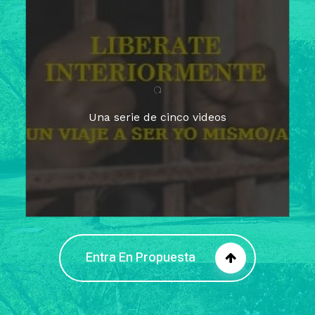
Para un tiempo de
Cuaresma
El camino hacia la libertad
interior
El viaje interior en el presente
Una serie de cinco videos
Barreras de la libertad interior
Fortaleciendo mi libertad
interior
Rompiendo cadenas internas
Entra En Propuesta