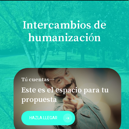
Intercambios de
humanización
Tú cuentas…
Este es el espacio para tu
propuesta
HAZLA LLEGAR