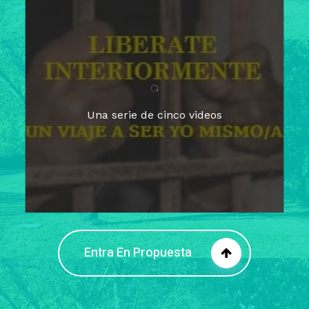
Para un tiempo de
Cuaresma
El camino hacia la libertad
interior
El viaje interior en el presente
Una serie de cinco videos
Barreras de la libertad interior
Fortaleciendo mi libertad
interior
Rompiendo cadenas internas
Entra En Propuesta