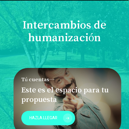
Intercambios de
humanización
Tú cuentas…
Este es el espacio para tu
propuesta
HAZLA LLEGAR