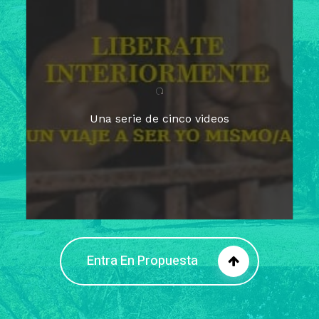
Para un tiempo de
Cuaresma
El camino hacia la libertad
interior
El viaje interior en el presente
Una serie de cinco videos
Barreras de la libertad interior
Fortaleciendo mi libertad
interior
Rompiendo cadenas internas
Entra En Propuesta