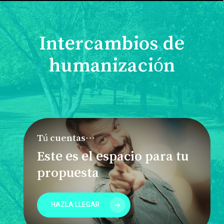
Intercambios de
humanización
Tú cuentas…
Este es el espacio para tu
propuesta
HAZLA LLEGAR