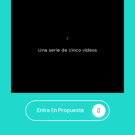
Para un tiempo de
Cuaresma
El camino hacia la libertad
interior
El viaje interior en el presente
Una serie de cinco videos
Barreras de la libertad interior
Fortaleciendo mi libertad
interior
Rompiendo cadenas internas
Entra En Propuesta