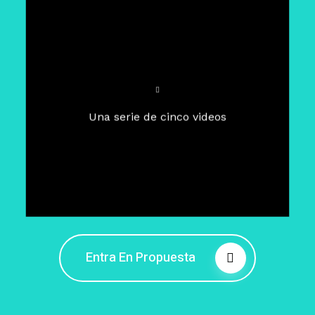
Para un tiempo de
Cuaresma
El camino hacia la libertad
interior
El viaje interior en el presente
Una serie de cinco videos
Barreras de la libertad interior
Fortaleciendo mi libertad
interior
Rompiendo cadenas internas
Entra En Propuesta