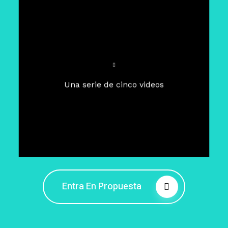
Para un tiempo de
Cuaresma
El camino hacia la libertad
interior
El viaje interior en el presente
Una serie de cinco videos
Barreras de la libertad interior
Fortaleciendo mi libertad
interior
Rompiendo cadenas internas
Entra En Propuesta