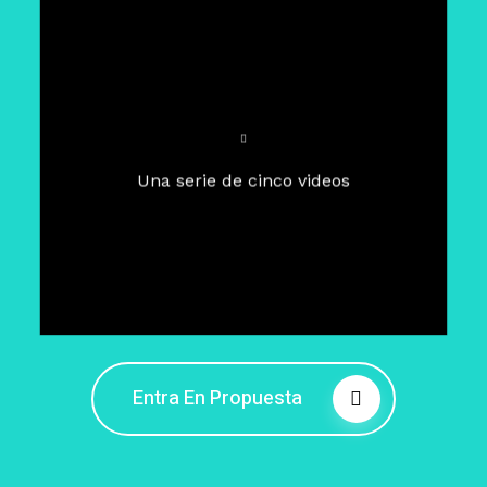
Para un tiempo de
Cuaresma
El camino hacia la libertad
interior
El viaje interior en el presente
Una serie de cinco videos
Barreras de la libertad interior
Fortaleciendo mi libertad
interior
Rompiendo cadenas internas
Entra En Propuesta