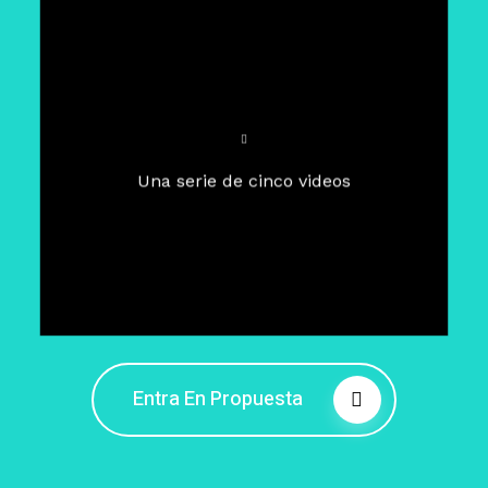
Para un tiempo de
Cuaresma
El camino hacia la libertad
interior
El viaje interior en el presente
Una serie de cinco videos
Barreras de la libertad interior
Fortaleciendo mi libertad
interior
Rompiendo cadenas internas
Entra En Propuesta