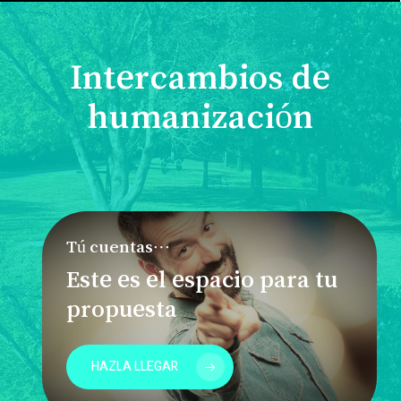
Intercambios de
humanización
Tú cuentas…
Este es el espacio para tu
propuesta
HAZLA LLEGAR