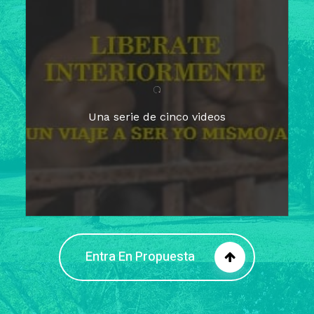
Para un tiempo de
Cuaresma
El camino hacia la libertad
interior
El viaje interior en el presente
Una serie de cinco videos
Barreras de la libertad interior
Fortaleciendo mi libertad
interior
Rompiendo cadenas internas
Entra En Propuesta