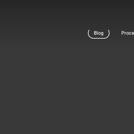
Skip
to
main
content
Blog
Proc