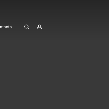
search
account
ntacto