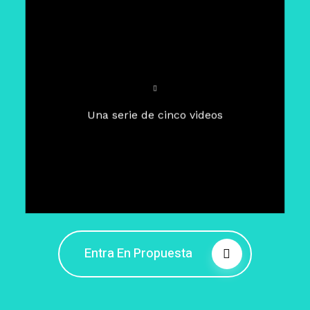
Para un tiempo de
Cuaresma
El camino hacia la libertad
interior
El viaje interior en el presente
Una serie de cinco videos
Barreras de la libertad interior
Fortaleciendo mi libertad
interior
Rompiendo cadenas internas
Entra En Propuesta