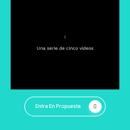
Para un tiempo de
Cuaresma
El camino hacia la libertad
interior
El viaje interior en el presente
Una serie de cinco videos
Barreras de la libertad interior
Fortaleciendo mi libertad
interior
Rompiendo cadenas internas
Entra En Propuesta