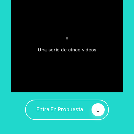
Para un tiempo de
Cuaresma
El camino hacia la libertad
interior
El viaje interior en el presente
Una serie de cinco videos
Barreras de la libertad interior
Fortaleciendo mi libertad
interior
Rompiendo cadenas internas
Entra En Propuesta