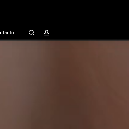
search
account
ntacto