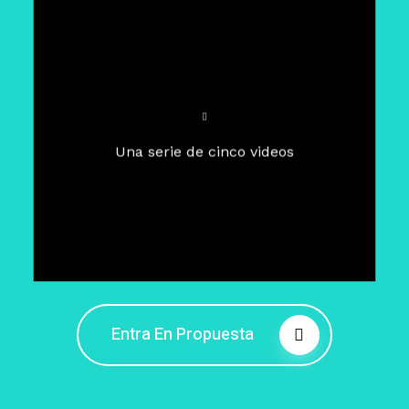
Para un tiempo de
Cuaresma
El camino hacia la libertad
interior
El viaje interior en el presente
Una serie de cinco videos
Barreras de la libertad interior
Fortaleciendo mi libertad
interior
Rompiendo cadenas internas
Entra En Propuesta