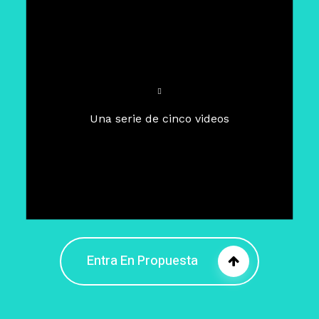
Para un tiempo de
Cuaresma
El camino hacia la libertad
interior
El viaje interior en el presente
Una serie de cinco videos
Barreras de la libertad interior
Fortaleciendo mi libertad
interior
Rompiendo cadenas internas
Entra En Propuesta