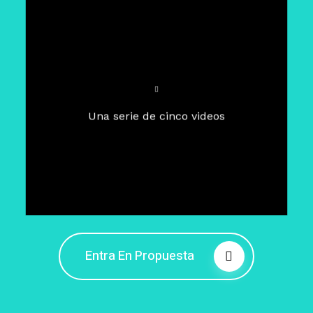
Para un tiempo de
Cuaresma
El camino hacia la libertad
interior
El viaje interior en el presente
Una serie de cinco videos
Barreras de la libertad interior
Fortaleciendo mi libertad
interior
Rompiendo cadenas internas
Entra En Propuesta