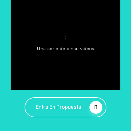
Para un tiempo de
Cuaresma
El camino hacia la libertad
interior
El viaje interior en el presente
Una serie de cinco videos
Barreras de la libertad interior
Fortaleciendo mi libertad
interior
Rompiendo cadenas internas
Entra En Propuesta