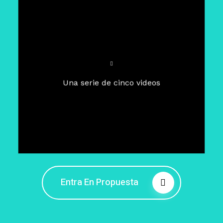
Para un tiempo de
Cuaresma
El camino hacia la libertad
interior
El viaje interior en el presente
Una serie de cinco videos
Barreras de la libertad interior
Fortaleciendo mi libertad
interior
Rompiendo cadenas internas
Entra En Propuesta