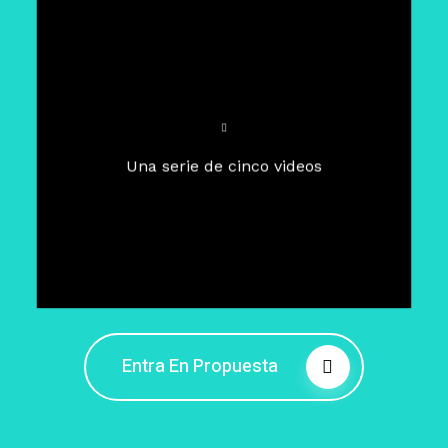
Para un tiempo de
Cuaresma
El camino hacia la libertad
interior
El viaje interior en el presente
Una serie de cinco videos
Barreras de la libertad interior
Fortaleciendo mi libertad
interior
Rompiendo cadenas internas
Entra En Propuesta